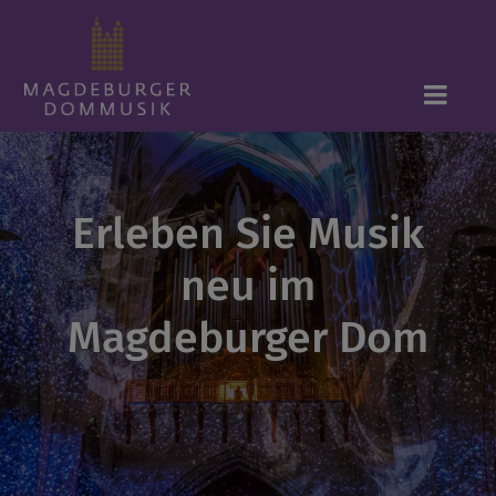
Zum
Inhalt
springen
Toggl
Navig
Home
Erleben Sie Musik
Chormusik
neu im
Orgelmusik
Magdeburger Dom
Dombläser
Veranstaltungen