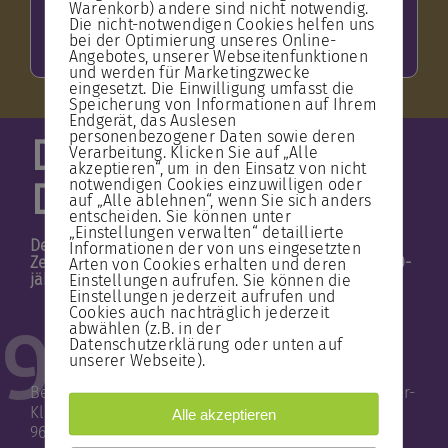
Warenkorb) andere sind nicht notwendig.
Video zur Gesamtaufnahme der Graner
Die nicht-notwendigen Cookies helfen uns
Messe aus dem Oktober 2025 im
bei der Optimierung unseres Online-
Magdeburger Dom
Angebotes, unserer Webseitenfunktionen
und werden für Marketingzwecke
eingesetzt. Die Einwilligung umfasst die
Speicherung von Informationen auf Ihrem
Endgerät, das Auslesen
personenbezogener Daten sowie deren
Die Geschichte des
Verarbeitung. Klicken Sie auf „Alle
akzeptieren“, um in den Einsatz von nicht
notwendigen Cookies einzuwilligen oder
Domchores
auf „Alle ablehnen“, wenn Sie sich anders
entscheiden. Sie können unter
„Einstellungen verwalten“ detaillierte
Der Magdeburger Domchor wurde 2019 mit der
Informationen der von uns eingesetzten
Zelter-Plakette des Bundespräsidenten für sein 200-
Arten von Cookies erhalten und deren
Einstellungen aufrufen. Sie können die
jähriges Bestehen seit der Wiedergründung geehrt.
Einstellungen jederzeit aufrufen und
Cookies auch nachträglich jederzeit
abwählen (z.B. in der
937
Datenschutzerklärung oder unten auf
unserer Webseite).
Bereits zu Zeiten des 937 gegründeten Benedektiner-
Klosters wurde gesungen, bevor die Klosterkirche
Alle akzeptieren
968 zur Kathedrale erhoben wurde. Das Erzbistum