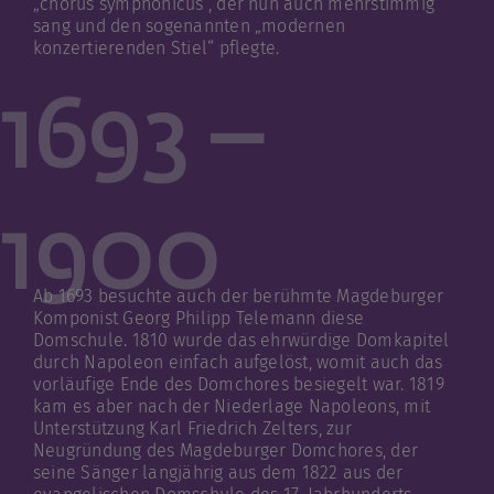
„chorus symphonicus“, der nun auch mehrstimmig
sang und den sogenannten „modernen
konzertierenden Stiel“ pflegte.
1693 –
1900
Ab 1693 besuchte auch der berühmte Magdeburger
Komponist Georg Philipp Telemann diese
Domschule. 1810 wurde das ehrwürdige Domkapitel
durch Napoleon einfach aufgelöst, womit auch das
vorläufige Ende des Domchores besiegelt war. 1819
kam es aber nach der Niederlage Napoleons, mit
Unterstützung Karl Friedrich Zelters, zur
Neugründung des Magdeburger Domchores, der
seine Sänger langjährig aus dem 1822 aus der