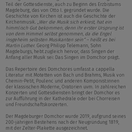
Teil der Gottesdienste, auch zu Beginn des Erzbistums
Magdeburg, das von Otto I. gegründet wurde. Die
Geschichte von Kirchen ist auch die Geschichte der
Kirchenmusik. „
Wer die Musik sich erkiest, hat ein
himmlisch Gut bekommen, denn ihr erster Ursprung ist
von dem Himmel selbst genommen, da die Engel
insgeheim selbsten Musikanten sein“ – heißt es bei
Martin Luther.
Georg Philipp Telemann, Sohn
Magdeburgs, hebt zugleich hervor, dass Singen der
Anfang aller Musik sei: Das Singen im Domchor prägt.
Das Repertoire des Domchores umfasst a cappella
Literatur mit Motetten von Bach und Brahms, Musik von
Chemin-Petit, Poulenc und anderen Komponist:innen
der klassischen Moderne, Oratorien uvm. In zahlreichen
Konzerten und Gottesdiensten bringt der Domchor es
zur Aufführung in der Kathedrale oder bei Chorreisen
und Freundschaftskonzerten.
Der Magdeburger Domchor wurde 2019, aufgrund seines
200-jährigen Bestehens nach der Neugründung 1819,
mit der Zelter-Plakette ausgezeichnet.