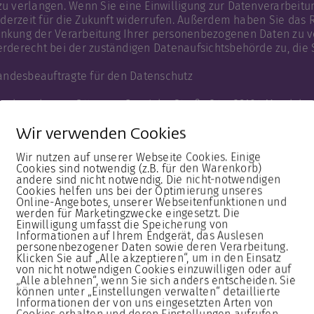
u verlangen. Wenn Sie eine Einwilligung zur Datenverarbeitu
jederzeit für die Zukunft widerrufen. Außerdem haben Sie das
nkung der Verarbeitung Ihrer personenbezogenen Daten zu v
rderecht bei der zuständigen Datenaufsichtsbehörde zu, die S
Landesbeauftragte für den Datenschutz
sucheradresse: Otto-von-Guericke-Straße 34a, 39104 Magdebu
1947, 39009 Magdeburg
Wir verwenden Cookies
sachsen-anhalt.de
Wir nutzen auf unserer Webseite Cookies. Einige
Cookies sind notwendig (z.B. für den Warenkorb)
andere sind nicht notwendig. Die nicht-notwendigen
Cookies helfen uns bei der Optimierung unseres
Online-Angebotes, unserer Webseitenfunktionen und
werden für Marketingzwecke eingesetzt. Die
keit:
Einwilligung umfasst die Speicherung von
:00-12:00 Uhr und 14:00-15:30 Uhr, Freitag und vor Feiertagen 
Informationen auf Ihrem Endgerät, das Auslesen
personenbezogener Daten sowie deren Verarbeitung.
Klicken Sie auf „Alle akzeptieren“, um in den Einsatz
en zum Thema Datenschutz können Sie sich jederzeit an die
von nicht notwendigen Cookies einzuwilligen oder auf
ik@magdeburgerdom.de
„Alle ablehnen“, wenn Sie sich anders entscheiden. Sie
können unter „Einstellungen verwalten“ detaillierte
Informationen der von uns eingesetzten Arten von