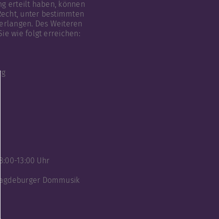
ng erteilt haben, können
 Recht, unter bestimmten
erlangen. Des Weiteren
ie wie folgt erreichen:
rg
8:00-13:00 Uhr
 Magdeburger Dommusik