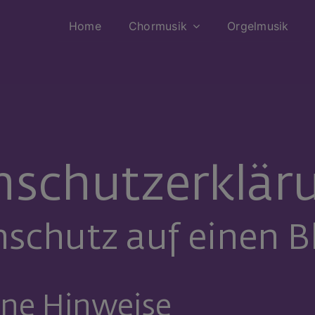
Home
Chormusik
Orgelmusik
schutz­erklär
nschutz auf einen B
ine Hinweise