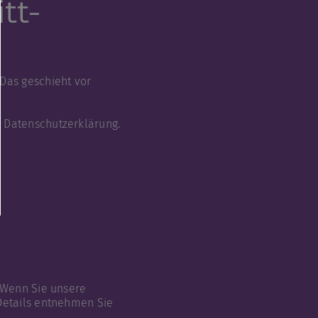
tt­
 Das geschieht vor
n Datenschutzerklärung.
. Wenn Sie unsere
 Details entnehmen Sie