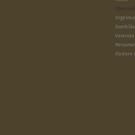
Chormus
Orgelmu
Dombläs
Veransta
Persone
Fördern 