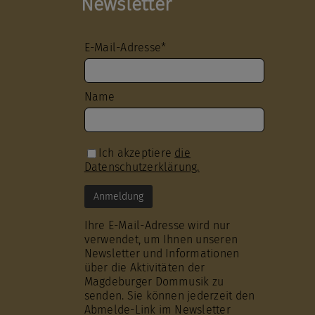
Newsletter
E-Mail-Adresse*
Name
Ich akzeptiere
die
Datenschutzerklärung.
Ihre E-Mail-Adresse wird nur
verwendet, um Ihnen unseren
Newsletter und Informationen
über die Aktivitäten der
Magdeburger Dommusik zu
senden. Sie können jederzeit den
Abmelde-Link im Newsletter