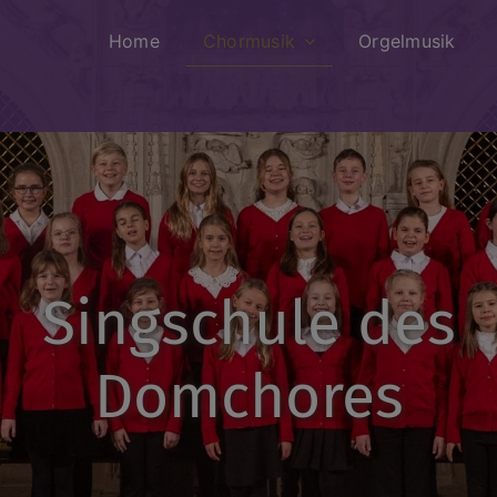
Home
Chormusik
Orgelmusik
Singschule des
Domchores