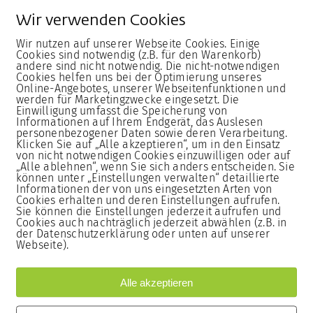
esdienstbeiträge und
Wir verwenden Cookies
ns und weiterer
Wir nutzen auf unserer Webseite Cookies. Einige
Cookies sind notwendig (z.B. für den Warenkorb)
andere sind nicht notwendig. Die nicht-notwendigen
Cookies helfen uns bei der Optimierung unseres
Online-Angebotes, unserer Webseitenfunktionen und
werden für Marketingzwecke eingesetzt. Die
ienstags 16 – 17 Uhr
Einwilligung umfasst die Speicherung von
Informationen auf Ihrem Endgerät, das Auslesen
nnerstags 16 – 17 Uhr
personenbezogener Daten sowie deren Verarbeitung.
Klicken Sie auf „Alle akzeptieren“, um in den Einsatz
von nicht notwendigen Cookies einzuwilligen oder auf
„Alle ablehnen“, wenn Sie sich anders entscheiden. Sie
können unter „Einstellungen verwalten“ detaillierte
Informationen der von uns eingesetzten Arten von
Cookies erhalten und deren Einstellungen aufrufen.
en uns zu zwei
Sie können die Einstellungen jederzeit aufrufen und
tte einen für die Gruppe
Cookies auch nachträglich jederzeit abwählen (z.B. in
der Datenschutzerklärung oder unten auf unserer
Webseite).
Alle akzeptieren