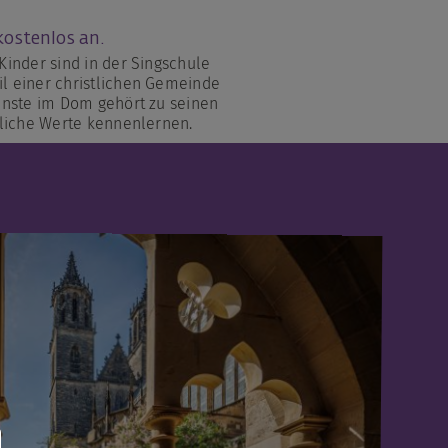
kostenlos an.
Kinder sind in der Singschule
l einer christlichen Gemeinde
enste im Dom gehört zu seinen
tliche Werte kennenlernen.