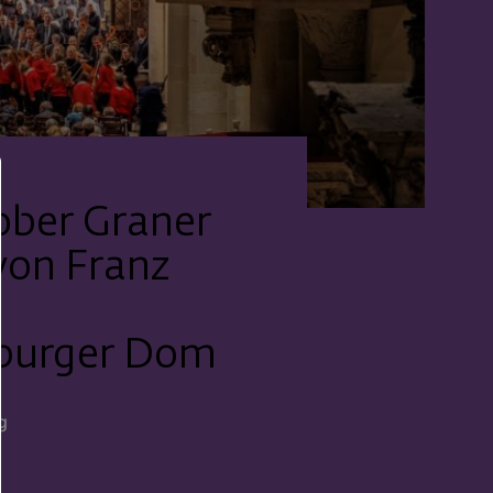
ober Graner
von Franz
m
burger Dom
g