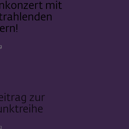
nkonzert mit
strahlenden
ern!
g
itrag zur
unktreihe
g