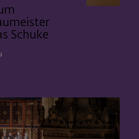
 um
aumeister
as Schuke
g