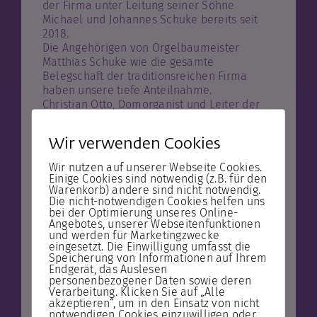
der Firma unter Leitung seiner Söhne
Michael und Johannes Schuke bereits seit
2018.
Die Angehörigen von Orgelbaumeister
Matthias Schuke wie die gesamte
Belegschaft der traditionsreichen Firma
haben unsere tiefe Anteilnahme.
Christian Otto, Domorganist und Leiter der
Magdeburger Dommusik
Wir verwenden Cookies
Wir nutzen auf unserer Webseite Cookies.
Einige Cookies sind notwendig (z.B. für den
Warenkorb) andere sind nicht notwendig.
Die nicht-notwendigen Cookies helfen uns
bei der Optimierung unseres Online-
Angebotes, unserer Webseitenfunktionen
und werden für Marketingzwecke
eingesetzt. Die Einwilligung umfasst die
Speicherung von Informationen auf Ihrem
Endgerät, das Auslesen
personenbezogener Daten sowie deren
Verarbeitung. Klicken Sie auf „Alle
akzeptieren“, um in den Einsatz von nicht
notwendigen Cookies einzuwilligen oder